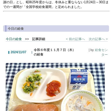
謝の日」とし、昭和25年度からは、冬休みと重ならない1月24日～30日ま
での一週間が「全国学校給食週間」と定められました。
今日の給食
今日の給食
>> 記事詳細
< 前の記事へ
次の記事へ >
令和６年度１１月７日（木）
| by
給食セン
2024/11/07
の給食
ター