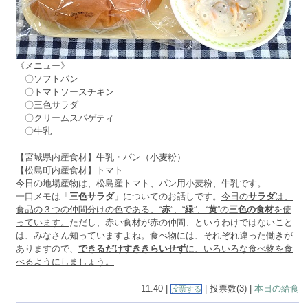
《メニュー》
〇ソフトパン
〇トマトソースチキン
〇三色サラダ
〇クリームスパゲティ
〇牛乳
【宮城県内産食材】牛乳・パン（小麦粉）
【松島町内産食材】トマト
今日の地場産物は、松島産トマト、パン用小麦粉、牛乳です。
一口メモは「
三色サラダ
」についてのお話しです。
今日の
サラダ
は、
食品の３つの仲間分けの色である、“
赤
”、“
緑
”、“
黄
”の
三色の食材
を使
っています。
ただし、赤い食材が赤の仲間、というわけではないこと
は、みなさん知っていますよね。食べ物には、それぞれ違った働きが
ありますので、
できるだけすききらいせず
に、いろいろな食べ物を食
べるようにしましょう。
11:40 |
| 投票数(3) |
本日の給食
投票する