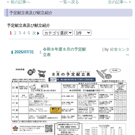
< 前の記事へ
一覧へ戻る
次の記事へ >
予定献立表及び献立紹介
予定献立表及び献立紹介
1
2
3
4
5
次
令和８年度８月の予定献
| by
給食センタ
2026/07/31
立表
ー