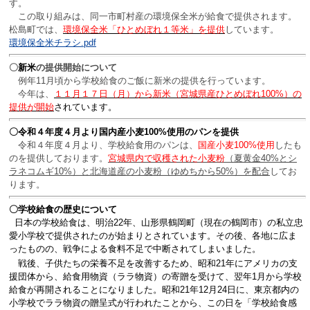
す。
この取り組みは、同一市町村産の環境保全米が給食で提供されます。
松島町では、
環境保全米「ひとめぼれ１等米」を提供
しています。
環境保全米チラシ.pdf
〇
新米
の提供開始について
例年11月頃から学校給食のご飯に新米の提供を行っています。
今年は、
１１月１７日（月）から新米
（
宮城県産ひとめぼれ100%
）
の
提供が開始
されています。
〇令和４年度４月より国内産小麦100%使用のパンを提供
令和４年度４月より、学校給食用のパンは、
国産小麦100%使用
したも
のを提供しております。
宮城県内で収穫された小麦粉
（夏黄金40%とシ
ラネコムギ10%）と北海道産の小麦粉（ゆめちから50%）を配合
してお
ります。
〇学校給食の歴史について
日本の学校給食は、明治22年、山形県鶴岡町（現在の鶴岡市）の私立忠
愛小学校で提供されたのが始まりとされています。その後、各地に広ま
ったものの、戦争による食料不足で中断されてしまいました。
戦後、子供たちの栄養不足を改善するため、昭和21年にアメリカの支
援団体から、給食用物資（ララ物資）の寄贈を受けて、翌年1月から学校
給食が再開されることになりました。昭和21年12月24日に、東京都内の
小学校でララ物資の贈呈式が行われたことから、この日を「学校給食感