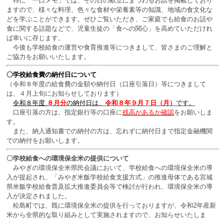
特に「一口メモ」では、その日の献立にまつわるお話を掲載しており
ますので、様々な
料理、色々な食材や栄養素等
の知識、地域の食文化な
どを学ぶことができます。ぜひご覧いただき、
ご家庭でも
給食のお話や
食に関する話題などで
、児童生徒の「食への関心」を高めていただけれ
ば幸いに存じます。
今後も学校給食の運営や食育推進等につきまして、皆さまのご理解と
ご協力をお願いいたします。
〇学校給食費の納付日について
（令和８年度の給食費の金額や納付日（口座引落日）等につきまして
は、４月上旬にお知らせしております）
令和８年度
８月
分
の納付日は、
令和８年９月７日（月）
です
。
口座引落の方は、指定銀行等の口座に
残高があるか確認
をお願いしま
す。
また、納入通知書での納付の方は、忘れずに納付日まで指定金融機関
での納付をお願いします。
〇学校給食への環境保全米の提供について
みやぎの環境保全米県民会議において、学校給食への環境保全米の導
入が提起され、「みやぎ米飯学校給食支援方式」の推進母体である宮城
県米飯学校給食普及拡大推進委員会等で検討が行われ、環境保全米の導
入が決定されました。
松島町では、既に環境保全米の提供を行っておりますが、令和2年産新
米から全県的な取り組みとして実施されますので、お知らせいたしま