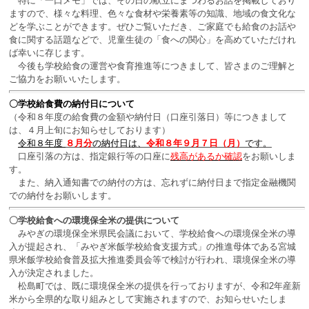
特に「一口メモ」では、その日の献立にまつわるお話を掲載しており
ますので、様々な
料理、色々な食材や栄養素等
の知識、地域の食文化な
どを学ぶことができます。ぜひご覧いただき、
ご家庭でも
給食のお話や
食に関する話題などで
、児童生徒の「食への関心」を高めていただけれ
ば幸いに存じます。
今後も学校給食の運営や食育推進等につきまして、皆さまのご理解と
ご協力をお願いいたします。
〇学校給食費の納付日について
（令和８年度の給食費の金額や納付日（口座引落日）等につきまして
は、４月上旬にお知らせしております）
令和８年度
８月
分
の納付日は、
令和８年９月７日（月）
です
。
口座引落の方は、指定銀行等の口座に
残高があるか確認
をお願いしま
す。
また、納入通知書での納付の方は、忘れずに納付日まで指定金融機関
での納付をお願いします。
〇学校給食への環境保全米の提供について
みやぎの環境保全米県民会議において、学校給食への環境保全米の導
入が提起され、「みやぎ米飯学校給食支援方式」の推進母体である宮城
県米飯学校給食普及拡大推進委員会等で検討が行われ、環境保全米の導
入が決定されました。
松島町では、既に環境保全米の提供を行っておりますが、令和2年産新
米から全県的な取り組みとして実施されますので、お知らせいたしま