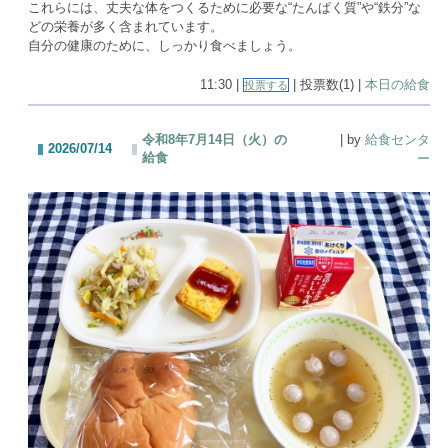
これらには、丈夫な体をつくるために必要な“たんぱく質”や“鉄分”な
どの栄養が多く含まれています。
自分の健康のために、しっかり食べましょう。
11:30 |
| 投票数(1) |
本日の給食
投票する
令和8年7月14日（火）の
| by
給食センタ
2026/07/14
給食
ー