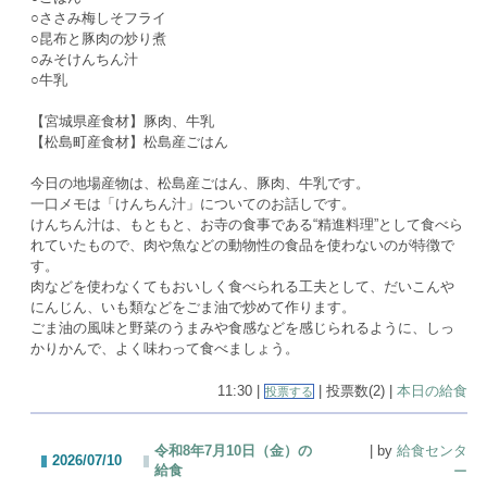
○ささみ梅しそフライ
○昆布と豚肉の炒り煮
○みそけんちん汁
○牛乳
【宮城県産食材】豚肉、牛乳
【松島町産食材】松島産ごはん
今日の地場産物は、松島産ごはん、豚肉、牛乳です。
一口メモは「けんちん汁」についてのお話しです。
けんちん汁は、もともと、お寺の食事である“精進料理”として食べら
れていたもので、肉や魚などの動物性の食品を使わないのが特徴で
す。
肉などを使わなくてもおいしく食べられる工夫として、だいこんや
にんじん、いも類などをごま油で炒めて作ります。
ごま油の風味と野菜のうまみや食感などを感じられるように、しっ
かりかんで、よく味わって食べましょう。
11:30 |
| 投票数(2) |
本日の給食
投票する
令和8年7月10日（金）の
| by
給食センタ
2026/07/10
給食
ー