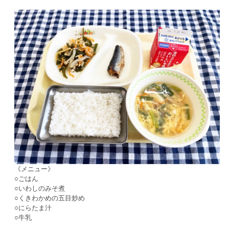
《メニュー》
○ごはん
○いわしのみそ煮
○くきわかめの五目炒め
○にらたま汁
○牛乳