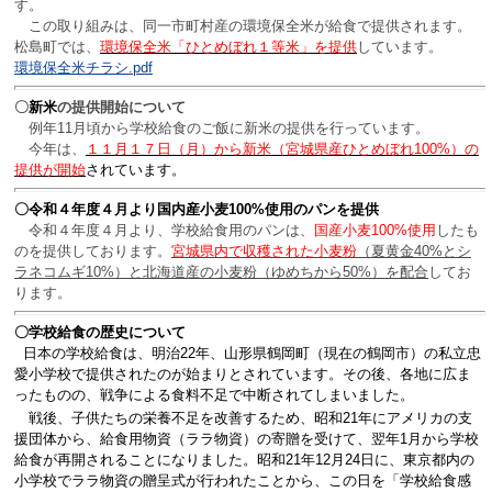
す。
この取り組みは、同一市町村産の環境保全米が給食で提供されます。
松島町では、
環境保全米「ひとめぼれ１等米」を提供
しています。
環境保全米チラシ.pdf
〇
新米
の提供開始について
例年11月頃から学校給食のご飯に新米の提供を行っています。
今年は、
１１月１７日（月）から新米
（
宮城県産ひとめぼれ100%
）
の
提供が開始
されています。
〇令和４年度４月より国内産小麦100%使用のパンを提供
令和４年度４月より、学校給食用のパンは、
国産小麦100%使用
したも
のを提供しております。
宮城県内で収穫された小麦粉
（夏黄金40%とシ
ラネコムギ10%）と北海道産の小麦粉（ゆめちから50%）を配合
してお
ります。
〇学校給食の歴史について
日本の学校給食は、明治22年、山形県鶴岡町（現在の鶴岡市）の私立忠
愛小学校で提供されたのが始まりとされています。その後、各地に広ま
ったものの、戦争による食料不足で中断されてしまいました。
戦後、子供たちの栄養不足を改善するため、昭和21年にアメリカの支
援団体から、給食用物資（ララ物資）の寄贈を受けて、翌年1月から学校
給食が再開されることになりました。昭和21年12月24日に、東京都内の
小学校でララ物資の贈呈式が行われたことから、この日を「学校給食感