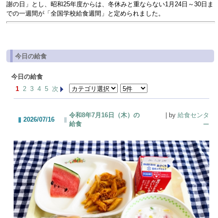
謝の日」とし、昭和25年度からは、冬休みと重ならない1月24日～30日ま
での一週間が「全国学校給食週間」と定められました。
今日の給食
今日の給食
1
2
3
4
5
次
令和8年7月16日（木）の
| by
給食センタ
2026/07/16
給食
ー