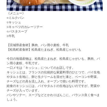
《メニュー》
○ミルクパン
○キッシュ
○キャベツのカレーソテー
○パスタスープ
○牛乳
【宮城県産食材】豚肉、パン用小麦粉、牛乳
【松島町産食材】松島産たまねぎ、松島産じゃがいも
今日の地場産物は、松島産たまねぎ、松島産じゃがいも、豚肉、パ
ン用小麦粉、牛乳です。
一口メモは「キッシュ」についてのお話しです。
キッシュとは、フランスの伝統的な家庭料理のひとつで、パイ生地
やタルト生地に、卵と生クリームを混ぜた液と、ベーコンや野菜、
チーズなどの具を流し入れ、オーブンで焼いた料理です。
給食のキッシュには、パイやタルトの生地はないのですが、野菜や
チーズが入っています。
パンやソテー、スープなどとかわりばんこに、バランス良く食べま
しょう。