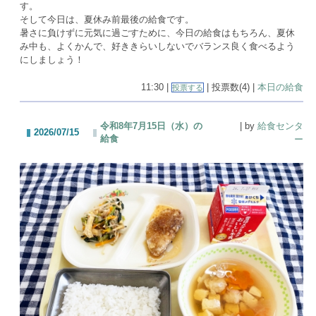
す。
そして今日は、夏休み前最後の給食です。
暑さに負けずに元気に過ごすために、今日の給食はもちろん、夏休
み中も、よくかんで、好ききらいしないでバランス良く食べるよう
にしましょう！
11:30 |
| 投票数(4) |
本日の給食
投票する
令和8年7月15日（水）の
| by
給食センタ
2026/07/15
給食
ー