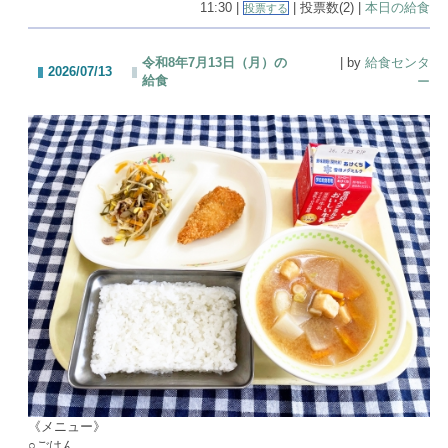
11:30 |
| 投票数(2) |
本日の給食
投票する
令和8年7月13日（月）の
| by
給食センタ
2026/07/13
給食
ー
《メニュー》
○ごはん