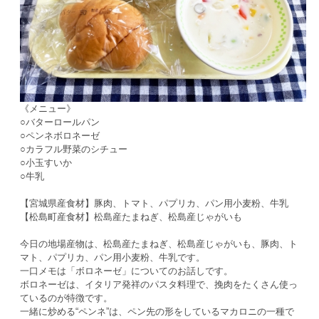
《メニュー》
○バターロールパン
○ペンネボロネーゼ
○カラフル野菜のシチュー
○小玉すいか
○牛乳
【宮城県産食材】豚肉、トマト、パプリカ、パン用小麦粉、牛乳
【松島町産食材】松島産たまねぎ、松島産じゃがいも
今日の地場産物は、松島産たまねぎ、松島産じゃがいも、豚肉、ト
マト、パプリカ、パン用小麦粉、牛乳です。
一口メモは「ボロネーゼ」についてのお話しです。
ボロネーゼは、イタリア発祥のパスタ料理で、挽肉をたくさん使っ
ているのが特徴です。
一緒に炒める“ペンネ”は、ペン先の形をしているマカロニの一種で