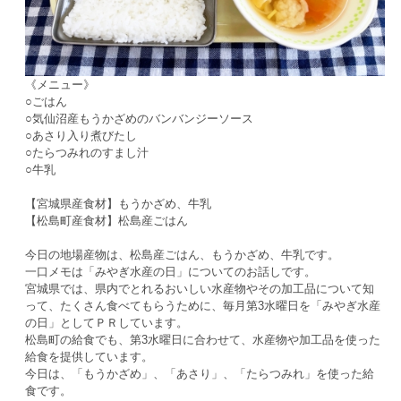
《メニュー》
○ごはん
○気仙沼産もうかざめのバンバンジーソース
○あさり入り煮びたし
○たらつみれのすまし汁
○牛乳
【宮城県産食材】もうかざめ、牛乳
【松島町産食材】松島産ごはん
今日の地場産物は、松島産ごはん、もうかざめ、牛乳です。
一口メモは「みやぎ水産の日」についてのお話しです。
宮城県では、県内でとれるおいしい水産物やその加工品について知
って、たくさん食べてもらうために、毎月第3水曜日を「みやぎ水産
の日」としてＰＲしています。
松島町の給食でも、第3水曜日に合わせて、水産物や加工品を使った
給食を提供しています。
今日は、「もうかざめ」、「あさり」、「たらつみれ」を使った給
食です。