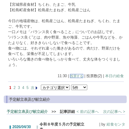
【宮城県産食材】ちくわ、たまご、牛乳
【松島町産食材】松島産たまねぎ、松島産ごはん
今日の地場産物は、松島産ごはん、松島産たまねぎ、ちくわ、たま
ご、牛乳です。
一口メモは「バランス良く食べること」についてのお話しです。
“バランス良く”とは、肉や野菜、魚や海藻、ごはんや牛乳などを、か
たよりなく、好ききらいしないで食べることです。
食べ物には、それぞれ違った働きがあるので、肉だけ、野菜だけを
食べても、栄養が不足してしまいます。
いろいろな働きの食べ物をしっかり食べて、丈夫な体をつくりまし
ょう。
11:30 |
| 投票数(2) |
本日の給食
投票する
1
2
3
4
5
次
予定献立表及び献立紹介
予定献立表及び献立紹介
>> 記事詳細
< 前の記事へ
次の記事へ >
令和８年度５月の予定献立
| by
給食センタ
2026/04/30