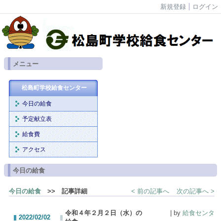
新規登録
ログイン
メニュー
松島町学校給食センター
今日の給食
予定献立表
給食費
アクセス
今日の給食
今日の給食
>> 記事詳細
< 前の記事へ
次の記事へ >
令和４年２月２日（水）の
| by
給食センタ
2022/02/02