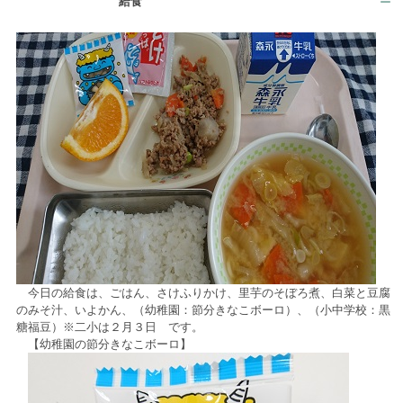
給食
ー
今日の給食は、ごはん、さけふりかけ、里芋のそぼろ煮、白菜と豆腐
のみそ汁、いよかん、（幼稚園：節分きなこボーロ）、（小中学校：黒
糖福豆）※二小は２月３日 です。
【幼稚園の節分きなこボーロ】