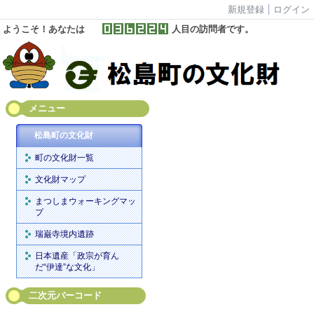
新規登録
ログイン
ようこそ！あなたは
人目の訪問者です。
メニュー
松島町の文化財
町の文化財一覧
文化財マップ
まつしまウォーキングマッ
プ
瑞巌寺境内遺跡
日本遺産「政宗が育ん
だ“伊達”な文化」
二次元バーコード