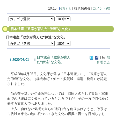
10:15 |
| 投票数(84) |
コメント(0)
投票する
日本遺産「政宗が育んだ“伊達”な文化」
日本遺産「政宗が育んだ“伊達”な文化」
日本遺産「政宗が育ん
| by
教
2020/06/01
だ“伊達”な文化」
育委員会
平成28年4月25日、文化庁が選ぶ「日本遺産」に、「政宗が育ん
だ“伊達”な文化」（構成市町：仙台・多賀城・塩竈・松島）が認定
されました。
仙台藩を築いた伊達政宗については、戦国大名として政治・軍事
面での活躍は広く知られているところですが、その一方で時代を代
表する文化人でもありました。
上方に負けない気概で自らの“都”仙台を創りあげようと、政宗は
古代以来東北の地に根づいてきた文化の再興・再生を目指しまし