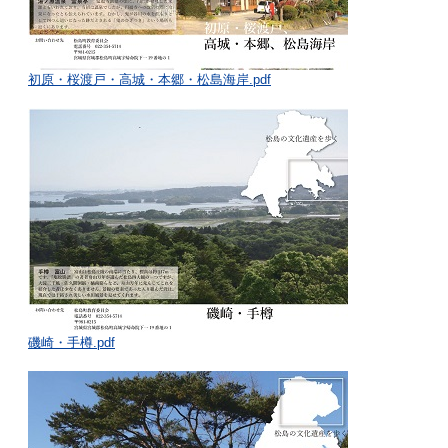
初原・桜渡戸・高城・本郷・松島海岸.pdf
磯崎・手樽.pdf