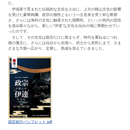
た。
伊達家で育まれた伝統的な文化を土台に、上方の桃山文化の影響
を受けた豪華絢爛、政宗の個性ともいうべき意表を突く粋な斬新
さ、さらには海外の文化に触発された国際性、といった時代の息吹
を汲み取りながら、新しい“伊達”な文化を仙台の地に華開かせてい
ったのです。
そして、その文化は政宗だけに留まらず、時代を重ねるにつれ、
後の藩主に、さらには仙台から全国へ、武士から庶民にまで、さま
ざまな方面へ広がり、定着し、熟成を加えていきました。
認定紹介パンフレット.pdf