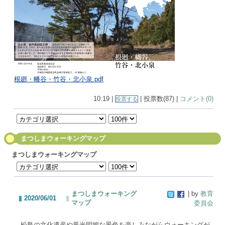
根廻・幡谷・竹谷・北小泉.pdf
10:19 |
| 投票数(87) |
コメント(0)
投票する
まつしまウォーキングマップ
まつしまウォーキングマップ
まつしまウォーキング
| by
教育
2020/06/01
マップ
委員会
松島の文化遺産や風光明媚な景色を楽しみながらウォーキングが