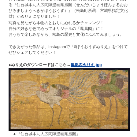
る『仙台城本丸大広間障壁画鳳凰図（せんだいじょうほんまるおお
ひろましょうへきがほうおうず）』（松島町所蔵、宮城県指定文化
財）がぬりえになりました！
写真を見ながら本物のとおりにぬれるかチャレンジ！
自分の好きな色でぬってオリジナルの「鳳凰図」に！
おうちで楽しみながら、松島の歴史と文化にふれてみましょう。
できあがった作品は、Instagramで「#ほうおうずぬりえ」をつけて
ぜひシェアしてください！
●ぬりえのダウンロードはこちら→
鳳凰図ぬりえ.jpg
▲『仙台城本丸大広間障壁画鳳凰図』