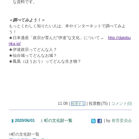
な資料です。
＜調べてみよう！＞
もっとくわしく知りたい人は、本やインターネットで調べてみよ
う！
★日本遺産「政宗が育んだ“伊達”な文化」について→
http://datebu
nka.jp/
★伊達政宗ってどんな人？
★仙台城ってどんなお城？
★鳳凰（ほうおう）ってどんな生き物？
11:08 |
| 投票数(75) |
コメント(0)
投票する
2020/06/01
町の文化財一覧
| by
教育委員会
○町の文化財一覧