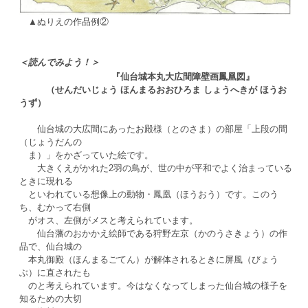
▲ぬりえの作品例②
＜読んでみよう！＞
『仙台城本丸大広間障壁画鳳凰図』
（せんだいじょう ほんまるおおひろま しょうへきが ほうお
うず）
仙台城の大広間にあったお殿様（とのさま）の部屋「上段の間
（じょうだんの
ま）」をかざっていた絵です。
大きくえがかれた2羽の鳥が、世の中が平和でよく治まっている
ときに現れる
といわれている想像上の動物・鳳凰（ほうおう）です。このう
ち、むかって右側
がオス、左側がメスと考えられています。
仙台藩のおかかえ絵師である狩野左京（かのうさきょう）の作
品で、仙台城の
本丸御殿（ほんまるごてん）が解体されるときに屏風（びょう
ぶ）に直されたも
のと考えられています。今はなくなってしまった仙台城の様子を
知るための大切