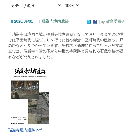
2020/06/01
瑞巌寺境内遺跡
| by
教育委員会
瑞巌寺は境内全域が瑞巌寺境内遺跡となっており、今までの発掘
では平安時代に塩づくりを行った跡や鎌倉・室町時代の建物や井戸
の跡などが見つかっています。平成の大修理に伴って行った発掘調
査では、瑞巌寺本堂の下から中世の寺院跡と見られる石敷や柱の礎
石などが発見されました。
瑞巌寺境内遺跡.pdf