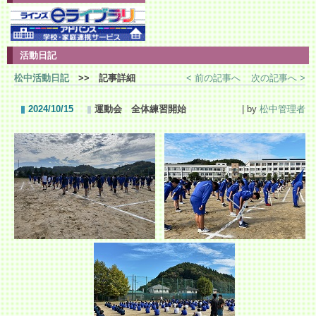
活動日記
松中活動日記
>> 記事詳細
< 前の記事へ
次の記事へ >
2024/10/15
運動会 全体練習開始
| by
松中管理者