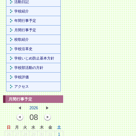
活動日記
学校紹介
年間行事予定
月間行事予定
校歌紹介
学校沿革史
学校いじめ防止基本方針
学校部活動の方針
学校評価
アクセス
月間行事予定
2026
08
日
月
火
水
木
金
土
26
27
28
29
30
31
1