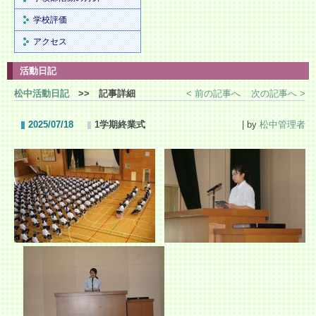
学校評価
アクセス
活動日記
松中活動日記
>> 記事詳細
< 前の記事へ
次の記事へ >
2025/07/18
1学期終業式
| by
松中管理者