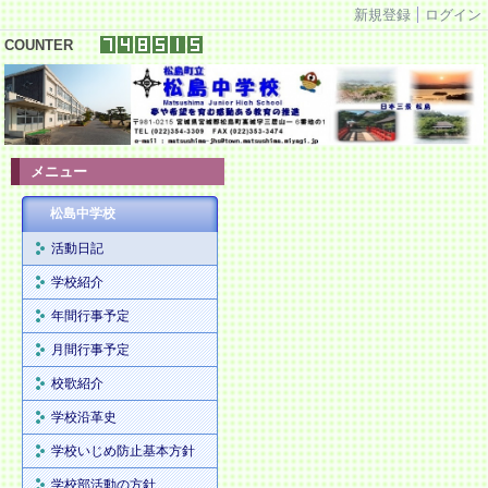
新規登録
ログイン
COUNTER
メニュー
松島中学校
活動日記
学校紹介
年間行事予定
月間行事予定
校歌紹介
学校沿革史
学校いじめ防止基本方針
学校部活動の方針