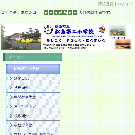
新規登録
ログイン
ようこそ！あなたは
人目の訪問者です。
メニュー
松島第二小学校
活動日記
学校紹介
年間行事予定
月間行事予定
校歌紹介
学校沿革史
学校いじめ防止基本方針