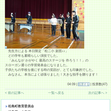
先生方による 本日限定「松二小 楽団♪♪」
どの学年も素晴らしい演技でした。
「みんなが かがやく 最高のステージを 作ろう！！」の
スローガン通りの学習発表会になりました。
子供たちの学校を後にする時の笑顔が、とても印象的でした。
みなさん、本当によく頑張りました！大きな拍手を贈ります！
04:09 |
| 投票数(47)
投票する
< 前の記事へ
一覧へ戻る
次の記事へ >
松島町教育委員会