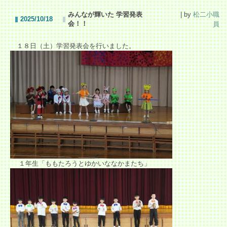
みんなが輝いた 学習発表
| by
松二小職
2025/10/18
会！！
員
１８日（土）学習発表会を行いました。
１年生「ももたろうとゆかいななかまたち」