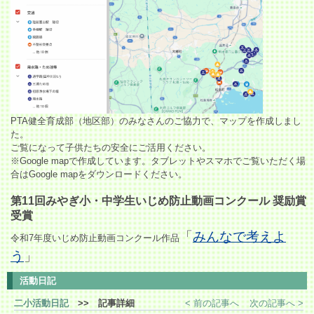
PTA健全育成部（地区部）のみなさんのご協力で、マップを作成しまし
た。
ご覧になって子供たちの安全にご活用ください。
※Google mapで作成しています。タブレットやスマホでご覧いただく場
合はGoogle mapをダウンロードください。
第11回みやぎ小・中学生いじめ防止動画コンクール 奨励賞
受賞
「
みんなで考えよ
令和7年度
いじめ防止動画コンクール作品
う
」
活動日記
二小活動日記
>> 記事詳細
< 前の記事へ
次の記事へ >