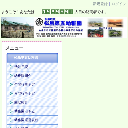
新規登録
ログイン
ようこそ！あなたは
人目の訪問者です。
メニュー
松島第五幼稚園
活動日記
幼稚園紹介
年間行事予定
月間行事予定
園歌紹介
幼稚園沿革史
幼稚園運営規程