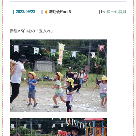
2023/09/23
運動会Part３
| by
松五幼職員
赤組VS白組の「玉入れ」