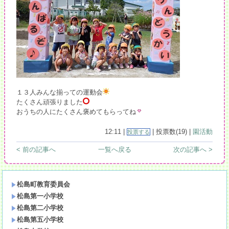
１３人みんな揃っての運動会
たくさん頑張りました
おうちの人にたくさん褒めてもらってね
12:11 |
| 投票数(19) |
園活動
投票する
< 前の記事へ
一覧へ戻る
次の記事へ >
松島町教育委員会
松島第一小学校
松島第二小学校
松島第五小学校