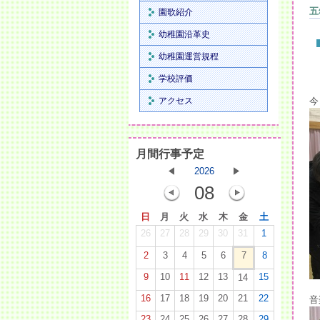
五
園歌紹介
幼稚園沿革史
幼稚園運営規程
学校評価
アクセス
今
月間行事予定
2026
08
日
月
火
水
木
金
土
26
27
28
29
30
31
1
2
3
4
5
6
7
8
9
10
11
12
13
15
14
16
17
18
19
20
21
22
音
23
24
25
26
27
28
29