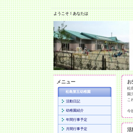
ようこそ！あなたは
メニュー
お
松
松島第五幼稚園
園
こ
活動日記
幼稚園紹介
今
年間行事予定
月間行事予定
活