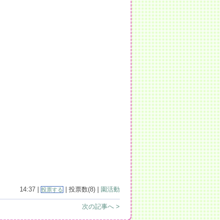
14:37 |
| 投票数(8) |
園活動
投票する
次の記事へ >