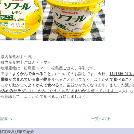
城県内産食材】牛乳
島町内産食材】ごはん・トマト
の地場産物は、松島産トマト、松島産ごはん、牛乳です。
メモは「
よくかんで食べること
」についてのお話しです。今日、
11月8日
は“
い
る
栄養が含まれている食べ物
を食べることだけでなく、
よくかんで食べる
こと
しっかり動かして
よくかんで食べる
と、歯並びが良くなります。また、だ液が
かみかみサラダ
”には、かみごたえのある“
さきいか
”を使っています。
大人にな
から意識して、よくかんで食べるようにしましょう。
の記事へ
一覧へ戻る
献立表及び献立紹介