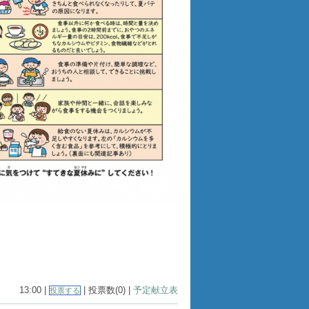
13:00 |
| 投票数(0) |
予定献立表
投票する