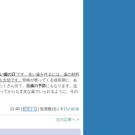
い歯の日
”です。良い歯を作るには、歯の材料
も大切です。
骨格が整ってくる成長期に、あ
たくさん出て、
虫歯の予防
にもなります。
今
ってからも丈夫な歯でいられるように、今の
11:40 |
| 投票数(3) |
本日の給食
投票する
次の記事へ >