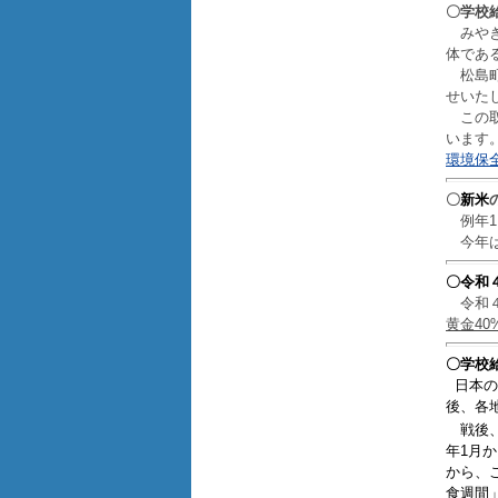
〇学校
みやぎ
体であ
松島町
せいた
この取
います
環境保全
〇
新米
例年1
今年
〇令和
令和４
黄金4
〇学校
日本の
後、各
戦後、
年1月
から、
食週間