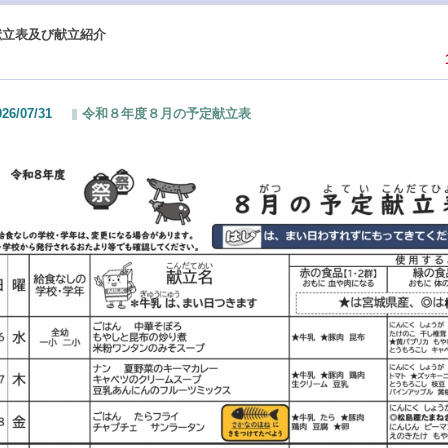
献立表及び献立紹介
026/07/31
令和８年度８月の予定献立表