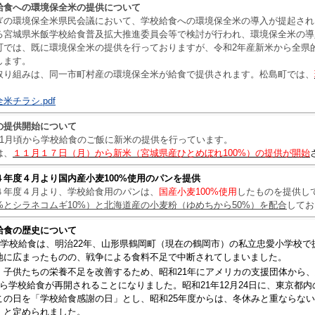
給食への環境保全米の提供について
の環境保全米県民会議において、学校給食への環境保全米の導入が提起され
る宮城県米飯学校給食普及拡大推進委員会等で検討が行われ、環境保全米の導
では、既に環境保全米の提供を行っておりますが、令和2年産新米から全県
します。
り組みは、同一市町村産の環境保全米が給食で提供されます。松島町では、
。
米チラシ.pdf
の提供開始について
1月頃から学校給食のご飯に新米の提供を行っています。
は、
１１月１７日（月）から新米
（
宮城県産ひとめぼれ100%
）
の提供が開始
４年度４月より国内産小麦100%使用のパンを提供
年度４月より、学校給食用のパンは、
国産小麦100%使用
したものを提供し
0%とシラネコムギ10%）と北海道産の小麦粉（ゆめちから50%）を配合
してお
給食の歴史について
学校給食は、明治22年、山形県鶴岡町（現在の鶴岡市）の私立忠愛小学校で
地に広まったものの、戦争による食料不足で中断されてしまいました。
子供たちの栄養不足を改善するため、昭和21年にアメリカの支援団体から、
から学校給食が再開されることになりました。昭和21年12月24日に、東京都
この日を「学校給食感謝の日」とし、昭和25年度からは、冬休みと重ならない1
」と定められました。