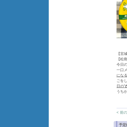
【宮
【松
今日
一口
にな
ごを
日の“
うち
< 前
予定