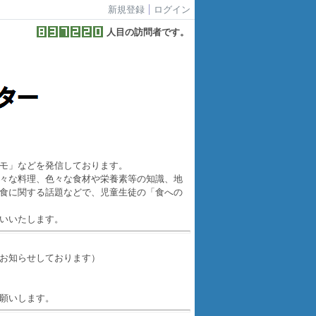
新規登録
ログイン
人目の訪問者です。
モ」などを発信しております。
々な
料理、色々な食材や栄養素等
の知識、地
食に関する話題などで
、児童生徒の「食への
いいたします。
お知らせしております）
願いします。