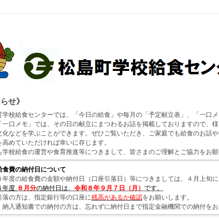
知らせ》
学校給食センターでは、「今日の給食」や毎月の「予定献立表」、「一口メ
一口メモ」では、その日の献立にまつわるお話を掲載しておりますので、様
文化などを学ぶことができます。ぜひご覧いただき、
ご家庭でも
給食のお話や
を高めていただければ幸いに存じます。
学校給食の運営や食育推進等につきまして、皆さまのご理解とご協力をお願
給食費の納付日について
８年度の給食費の金額や納付日（口座引落日）等につきましては、４月上旬に
８年度
８月
分
の納付日は、
令和８年９月７日（月）
です
。
落の方は、指定銀行等の口座に
残高があるか確認
をお願いします。
納入通知書での納付の方は、忘れずに納付日まで指定金融機関での納付をお