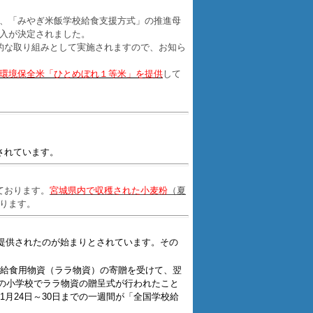
、「みやぎ米飯学校給食支援方式」の推進母
入が決定されました。
的な取り組みとして実施されますので、お知ら
環境保全米「ひとめぼれ１等米」を提供
して
されています。
ております。
宮城県内で収穫された小麦粉
（夏
ります。
提供されたのが始まりとされています。その
給食用物資（ララ物資）の寄贈を受けて、翌
内の小学校でララ物資の贈呈式が行われたこと
月24日～30日までの一週間が「全国学校給