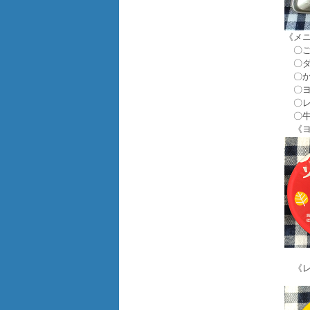
《メ
〇ご
〇ダ
〇か
〇ヨ
〇
〇牛
《ヨ
《レ