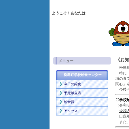
ようこそ！あなたは
《お
メニュー
松島町
特に「
松島町学校給食センター
域の食
関心」
今日の給食
今後も
予定献立表
〇学校
給食費
（令和
令和
アクセス
口座引
また、