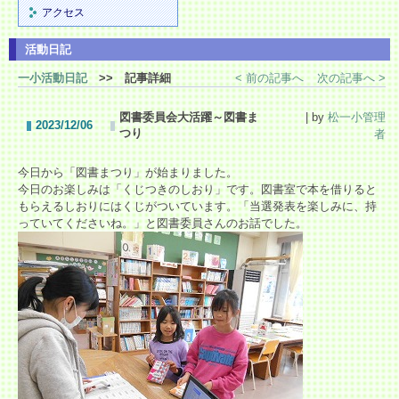
アクセス
活動日記
一小活動日記
>> 記事詳細
< 前の記事へ
次の記事へ >
図書委員会大活躍～図書ま
| by
松一小管理
2023/12/06
つり
者
今日から「図書まつり」が始まりました。
今日のお楽しみは「くじつきのしおり」です。図書室で本を借りると
もらえるしおりにはくじがついています。「当選発表を楽しみに、持
っていてくださいね。」と図書委員さんのお話でした。