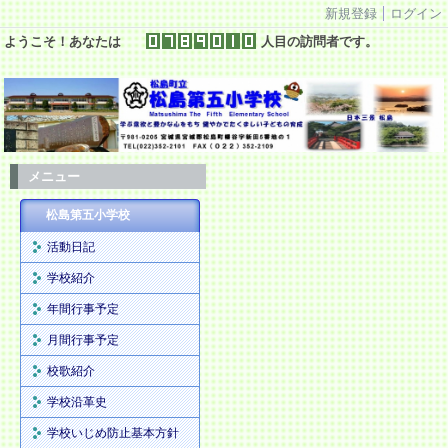
新規登録
ログイン
ようこそ！あなたは
人目の訪問者です。
メニュー
松島第五小学校
活動日記
学校紹介
年間行事予定
月間行事予定
校歌紹介
学校沿革史
学校いじめ防止基本方針