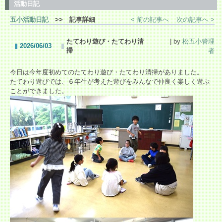
活動日記
五小活動日記
>> 記事詳細
< 前の記事へ
次の記事へ >
たてわり遊び・たてわり清
| by
松五小管理
2026/06/03
掃
者
今日は今年度初めてのたてわり遊び・たてわり清掃がありました。
たてわり遊びでは、６年生が考えた遊びをみんなで仲良く楽しく遊ぶ
ことができました。