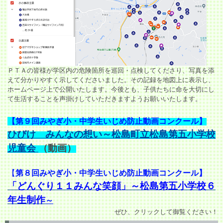
ＰＴＡの皆様が学区内の危険箇所を巡回・点検してくださり、写真を添
えて分かりやすく示してくださいました。その記録を地図上に表示し、
ホームページ上で公開いたします。今後とも、子供たちに命を大切にし
て生活することを声掛けしていただきますようお願いいたします。
【
第９回みやぎ小・中学生いじめ防
止動画コンクール】
ひびけ みんなの想い～松島町立松島第五小学校
児童会
（動画）
【
第８回みやぎ小・中学生いじめ防止動画コンクール】
「どんぐり１１みんな笑顔」～松島第五小学校６
年生制作
～
ぜひ、クリックして御覧ください！