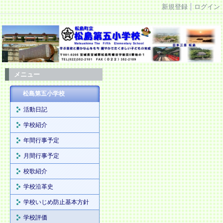
新規登録
ログイン
メニュー
松島第五小学校
活動日記
学校紹介
年間行事予定
月間行事予定
校歌紹介
学校沿革史
学校いじめ防止基本方針
学校評価