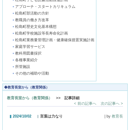
アプローチ・スタートカリキュラム
松島町部活動の方針
教職員の働き方改革
松島町歴史文化基本構想
松島町学校施設等長寿命化計画
松島町業務量管理計画・健康確保措置実施計画
家庭学習サービス
教科用図書採択
各種事業紹介
所管施設
その他の補助や活動
◆教育長室から（教育関係）
教育長室から（教育関係）
>> 記事詳細
< 前の記事へ
次の記事へ >
2024/10/02
言葉は力なり
| by
教育長