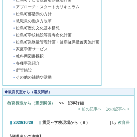
アプローチ・スタートカリキュラム
松島町部活動の方針
教職員の働き方改革
松島町歴史文化基本構想
松島町学校施設等長寿命化計画
松島町業務量管理計画・健康確保措置実施計画
家庭学習サービス
教科用図書採択
各種事業紹介
所管施設
その他の補助や活動
◆教育長室から（震災関係）
教育長室から（震災関係）
>> 記事詳細
< 前の記事へ
次の記事へ >
2020/10/28
震災～学校現場から（９）
| by
教育長
【保護者との連携】