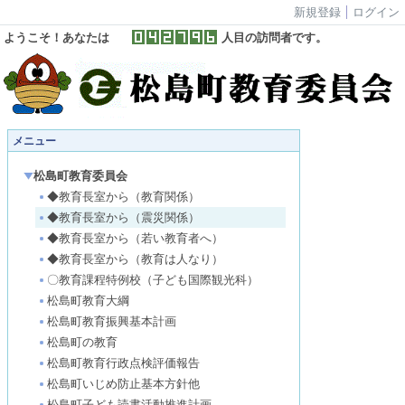
新規登録
ログイン
ようこそ！あなたは
人目の訪問者です。
メニュー
松島町教育委員会
◆教育長室から（教育関係）
◆教育長室から（震災関係）
◆教育長室から（若い教育者へ）
◆教育長室から（教育は人なり）
〇教育課程特例校（子ども国際観光科）
松島町教育大綱
松島町教育振興基本計画
松島町の教育
松島町教育行政点検評価報告
松島町いじめ防止基本方針他
松島町子ども読書活動推進計画