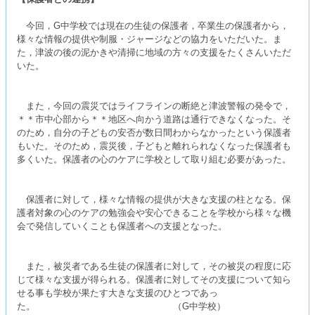
今回，G中学校では現在の生徒の保護者，卒業生の保護者から，
様々な情報の提供や制服・ジャージなどの協力をいただいた。ま
た，津波の後の泥かきや清掃に地域の方々の支援をたくさんいただ
いた。
また，今回の震災ではライフラインの断絶と津波警報の発令で，
＊＊市中心部から＊＊地区へ向かう道路は通行できなくなった。そ
のため，自分の子どもの安否が数日間わからなかったという保護者
もいた。そのため，震災後，子どもと離れられなくなった保護者も
多くいた。保護者の心のケアに学校として取り組む必要があった。
保護者に対して，様々な情報の提供が大きな支援の柱となる。保
護者対象の心のケアの勉強会や安心できることを学校から様々な機
会で発信していくことも保護者への支援となった。
また，被災者である生徒の保護者に対して，その被災の程度に応
じて様々な支援が得られる。保護者に対してその支援について知ら
せる事も学校が果たす大きな支援のひとつであっ
た。 （G中学校）